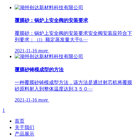
覆膜砂：锅炉上安全阀的安装要求
覆膜砂：锅炉上安全阀的安装要求安全阀安装应符合下
列要求：（l）额定蒸发量大于0.···
2021-11-16
more
覆膜砂铸模成型的方法
一种覆膜砂铸模成型方法，该方法是通过射芯机将覆膜
砂原料射入到整体温度达到３５０···
2021-11-16
more
1
首页
关于我们
产品展示