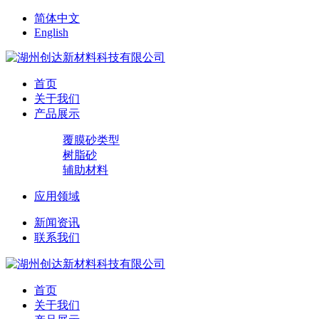
简体中文
English
首页
关于我们
产品展示
覆膜砂类型
树脂砂
辅助材料
应用领域
新闻资讯
联系我们
首页
关于我们