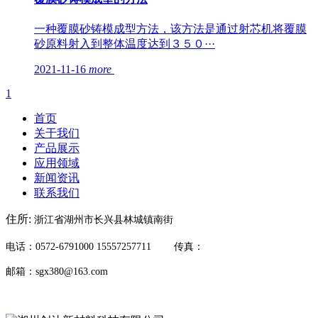
一种覆膜砂铸模成型方法，该方法是通过射芯机将覆膜
砂原料射入到整体温度达到３５０···
2021-11-16
more
1
首页
关于我们
产品展示
应用领域
新闻资讯
联系我们
住所:
浙江省湖州市长兴县林城镇南街
电话：0572-6791000 15557257711 传真：
邮箱：sgx380@163.com