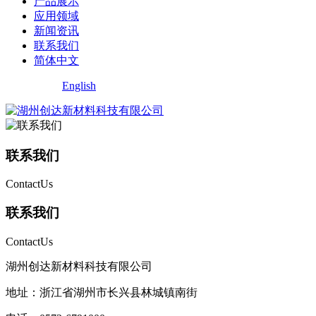
产品展示
应用领域
新闻资讯
联系我们
简体中文
English
联系我们
ContactUs
联系我们
ContactUs
湖州创达新材料科技有限公司
地址：浙江省湖州市长兴县林城镇南街