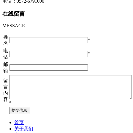
电话：0572-6791000
在线留言
MESSAGE
姓
*
名
电
*
话
邮
箱
留
言
内
容
*
首页
关于我们