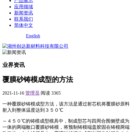
产品展示
应用领域
新闻资讯
联系我们
简体中文
English
业界资讯
覆膜砂铸模成型的方法
2021-11-16
管理员
阅读 3365
一种覆膜砂铸模成型方法，该方法是通过射芯机将覆膜砂原料
射入到整体温度达到３５０℃
～４５０℃的铸模成型模具中，制成型芯与四周合围侧壁成为
一体的两端敞口覆膜砂铸模，将预制铸模端盖胶固在铸模两端