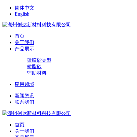
简体中文
English
首页
关于我们
产品展示
覆膜砂类型
树脂砂
辅助材料
应用领域
新闻资讯
联系我们
首页
关于我们