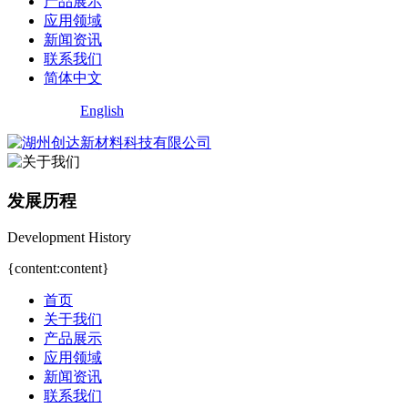
产品展示
应用领域
新闻资讯
联系我们
简体中文
English
发展历程
Development History
{content:content}
首页
关于我们
产品展示
应用领域
新闻资讯
联系我们