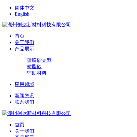
简体中文
English
首页
关于我们
产品展示
覆膜砂类型
树脂砂
辅助材料
应用领域
新闻资讯
联系我们
首页
关于我们