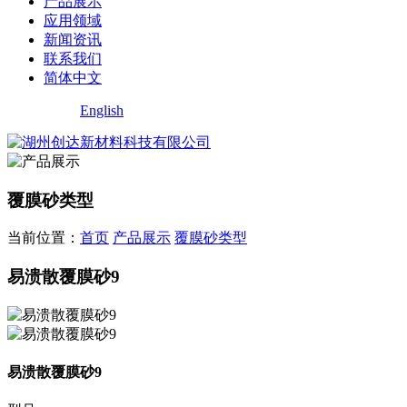
产品展示
应用领域
新闻资讯
联系我们
简体中文
English
覆膜砂类型
当前位置：
首页
产品展示
覆膜砂类型
易溃散覆膜砂9
易溃散覆膜砂9