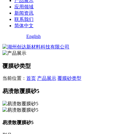
产品展示
应用领域
新闻资讯
联系我们
简体中文
English
覆膜砂类型
当前位置：
首页
产品展示
覆膜砂类型
易溃散覆膜砂5
易溃散覆膜砂5