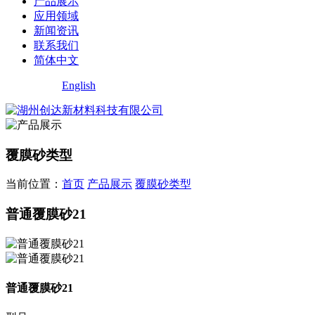
产品展示
应用领域
新闻资讯
联系我们
简体中文
English
覆膜砂类型
当前位置：
首页
产品展示
覆膜砂类型
普通覆膜砂21
普通覆膜砂21