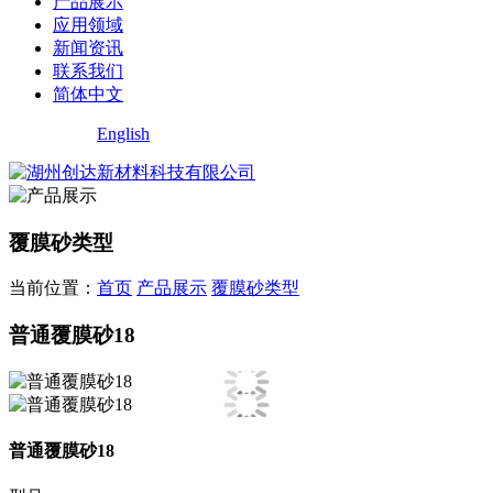
产品展示
应用领域
新闻资讯
联系我们
简体中文
English
覆膜砂类型
当前位置：
首页
产品展示
覆膜砂类型
普通覆膜砂18
普通覆膜砂18