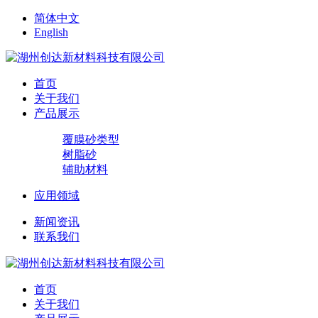
简体中文
English
首页
关于我们
产品展示
覆膜砂类型
树脂砂
辅助材料
应用领域
新闻资讯
联系我们
首页
关于我们