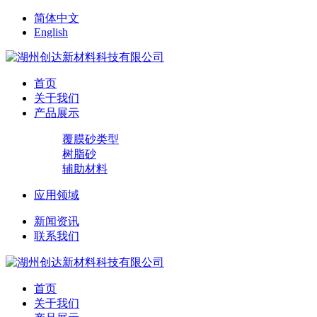
简体中文
English
首页
关于我们
产品展示
覆膜砂类型
树脂砂
辅助材料
应用领域
新闻资讯
联系我们
首页
关于我们