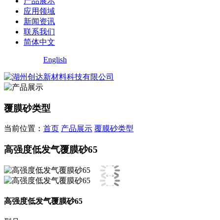
产品展示
应用领域
新闻资讯
联系我们
简体中文
English
覆膜砂类型
当前位置：
首页
产品展示
覆膜砂类型
高强度低发气覆膜砂65
高强度低发气覆膜砂65