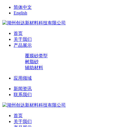
简体中文
English
首页
关于我们
产品展示
覆膜砂类型
树脂砂
辅助材料
应用领域
新闻资讯
联系我们
首页
关于我们