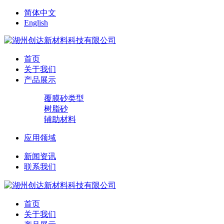
简体中文
English
首页
关于我们
产品展示
覆膜砂类型
树脂砂
辅助材料
应用领域
新闻资讯
联系我们
首页
关于我们