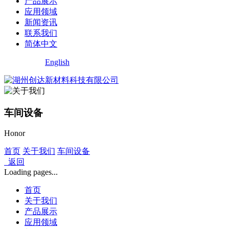
产品展示
应用领域
新闻资讯
联系我们
简体中文
English
车间设备
Honor
首页
关于我们
车间设备
返回
Loading pages...
首页
关于我们
产品展示
应用领域