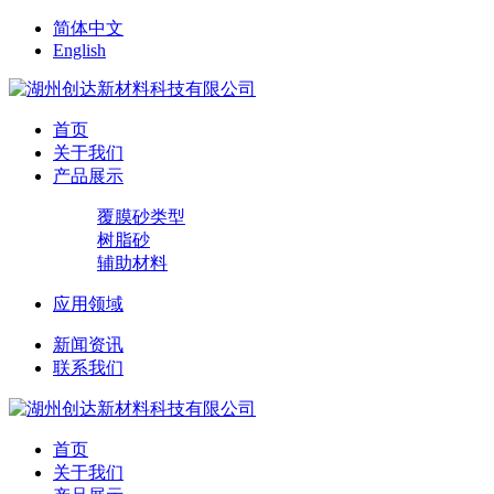
简体中文
English
首页
关于我们
产品展示
覆膜砂类型
树脂砂
辅助材料
应用领域
新闻资讯
联系我们
首页
关于我们