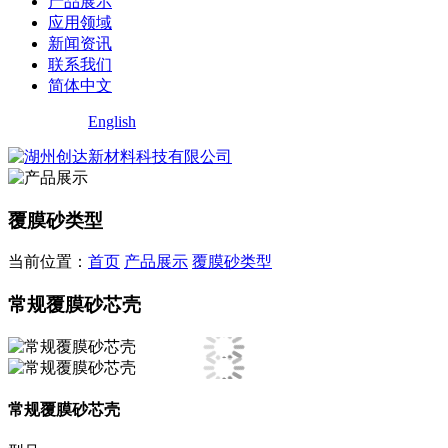
产品展示
应用领域
新闻资讯
联系我们
简体中文
English
覆膜砂类型
当前位置：
首页
产品展示
覆膜砂类型
常规覆膜砂芯壳
常规覆膜砂芯壳