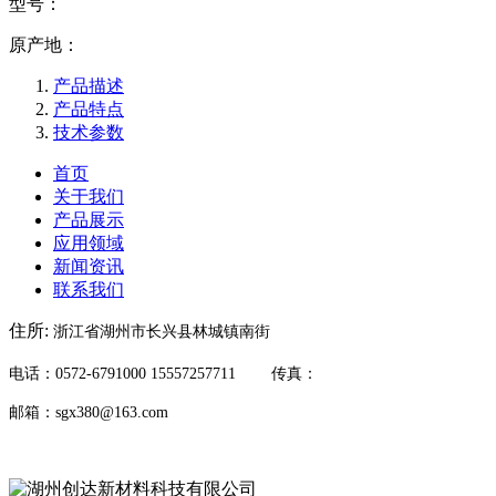
型号：
原产地：
产品描述
产品特点
技术参数
首页
关于我们
产品展示
应用领域
新闻资讯
联系我们
住所:
浙江省湖州市长兴县林城镇南街
电话：0572-6791000 15557257711 传真：
邮箱：sgx380@163.com