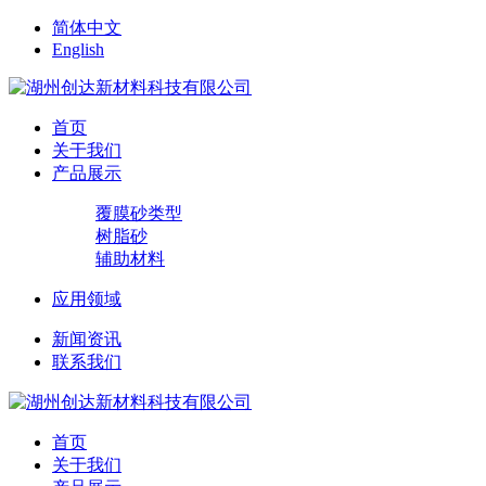
简体中文
English
首页
关于我们
产品展示
覆膜砂类型
树脂砂
辅助材料
应用领域
新闻资讯
联系我们
首页
关于我们